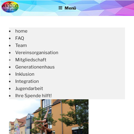
Zum
Menü
Inhalt
springen
home
FAQ
Team
Vereinsorganisation
Mitgliedschaft
Generationenhaus
Inklusion
Integration
Jugendarbeit
Ihre Spende hilft!