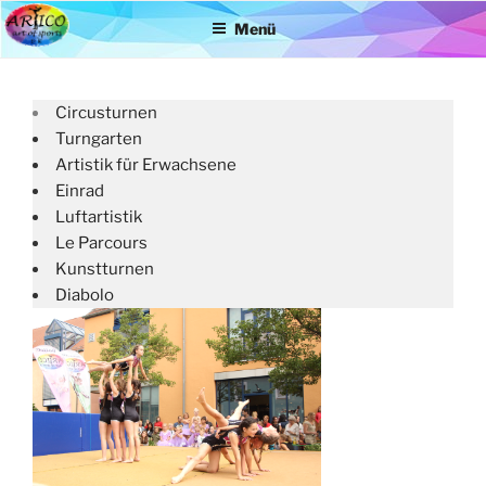
Zum
Menü
Inhalt
springen
Circusturnen
Turngarten
Artistik für Erwachsene
Einrad
Luftartistik
Le Parcours
Kunstturnen
Diabolo