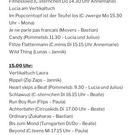
Fitnesslied (C.sternchen Do 14.30 Uhr Annemarie)
Lucia am Vertikaltuch
Im Popcorntopf ist der Teufel los (C-zwerge Mo 15.30
Uhr – Mona)
Je ne parle pas francais (Movers – Bastian)
Candy (Pommelsb. 11.30 – Lucia und Julius)
Flitze Flattermann (C.minis Di 15.15 Uhr Annemarie)
Wild Thing (Lunas – Jannik)
15.00 Uhr:
Vertikaltuch Laura
Rippel (Zip Zaps – Jannik)
Heart skips a Beat (Pommelsb. 9.30 – Lucia und Julius)
Schlawuzi (C-sternchen Di 16.15 Uhr – Beate)
Run Boy Run (Flips – Paula)
Achterbahn (Circuskids Di 17.00 Uhr – Beate)
Ordinary (Zukaharas – Bastian)
Bis zum Mond (Turngarten Di/Do – Beate)
Beyond (C.teens Mi 17.15 Uhr – Paula)