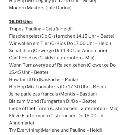
Hip Hop Mix Legacy (Di 17.45 Uhr – Resie)
Modern Masters (Jule Dorina)
16.00 Uhr:
Trapez (Paulina – Caja & Heidi)
Flaschengeist (Do C-sternchen 14.15 Uhr – Beate)
Wir wollen ein Tier (C-Kids Do 17.00 Uhr – Heidi)
Schäfchen (C.zwerge Di 14.30 Uhr Annemarie)
Can´t Hold us (C-kids Lauterhofen – Mia)
Wenn Turnzwerge auf Reisen gehen (C-zwerge Do
15.45 Uhr – Beate)
How far I‚ll Go (Kaskadas – Paula)
Hip Hop Mix Loonaticss (Do 17.30 Uhr – Resie)
Je ne parle pas francais (Montis – Bastian)
Bis zum Mond (Turngarten Di/Do – Beate)
Liebe öffnet Türen (C.sternchen Lauterhofen – Mia)
Flitze Flattermann (C.sternchen Do 16.00 Uhr
Annemarie)
Try Everything (Marlene und Pauline – Heidi)