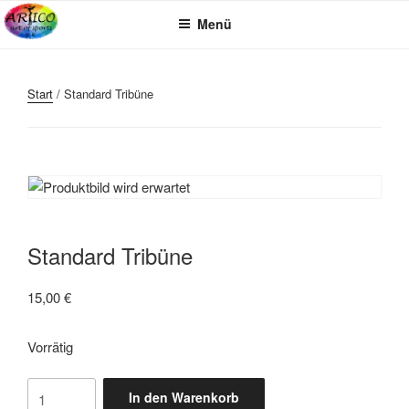
Zum
Menü
Inhalt
springen
Start
/ Standard Tribüne
Standard Tribüne
15,00
€
Vorrätig
Standard
In den Warenkorb